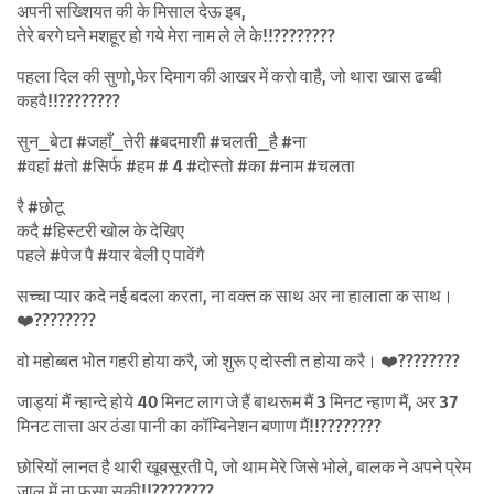
अपनी सख्शियत की के मिसाल देऊ इब,
तेरे बरगे घने मशहूर हो गये मेरा नाम ले ले के!!????????
पहला दिल की सुणो,फेर दिमाग की आखर में करो वाहै, जो थारा खास ढब्बी
कहवै!!????????
सुन_बेटा #जहाँ_तेरी #बदमाशी #चलती_है #ना
#वहां #तो #सिर्फ #हम # 4 #दोस्तो #का #नाम #चलता
रै #छोटू
कदै #हिस्टरी खोल के देखिए
पहले #पेज पै #यार बेली ए पावेंगै
सच्चा प्यार कदे नई बदला करता, ना वक्त क साथ अर ना हालाता क साथ।
❤️????????
वो महोब्बत भोत गहरी होया करै, जो शुरू ए दोस्ती त होया करै। ❤️????????
जाड्यां मैं न्हान्दे होये 40 मिनट लाग जे हैं बाथरूम मैं 3 मिनट न्हाण मैं, अर 37
मिनट तात्ता अर ठंडा पानी का कॉम्बिनेशन बणाण मैं!!????????
छोरियों लानत है थारी खूबसूरती पे, जो थाम मेरे जिसे भोले, बालक ने अपने प्रेम
जाल में ना फसा सकी!!????????