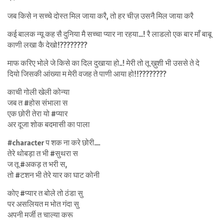
जब किसे न सच्चे दोस्त मिल जाया करै, तो हर चीज़ उसनै मिल जाया करै
कई बालक न्यू कह सै दुनिया मै सच्चा प्यार ना रहया…! रै लाडलो एक बार माँ बाबू
काणी लखा कै देखो!????????
माफ करिए भोले जे किसे का दिल दुखाया हो..! मेरी तो तू ख़ुशी भी उससे ते दे
दियो जिसकी आंख्या म मेरी वजह ते पाणी आया हो!!????????
काची गोली खेली कोन्या
जब त #होस संभाला स
एक छोरी तेरा यो #प्यार
अर दूजा शोक बदमासी का पाला
#character प शक ना करे छोरी….
तेरे थोबड़ा त भी #सुथरा स
ज तू #अकड़ त भरी स,
तो #टशन भी तेरे यार का घाट कोनी
कोए #प्यार त बोले तो ठंडा सु
पर असलियत म भोत गंदा सु
अपनी मर्जी त चाल्या करू