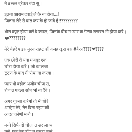
मै #रूल ब्रेकर बंदा सु।
इतना आराम दवाई ले कै ना होता….!
जितना तेरे से बात कर के हो जावे है!!????????
भोत क्यूट होया करै वे कपल, जिनकै बीच म प्यार क गेल्या शरारत भी होया करै।
❤️????????
मेरे चेहरे प इस मुस्कराहट की वजह तू स बस #बैरन????❤????
एक छोरी तै घना मजबूर एक
छोरा होया करै। जो कालजा
टूटण के बाद भी रोया ना करदा।
प्यार भी बहोत अजीब चीज़ स,
रोण त पहला सोंण भी ना दैवे।
अगर गुस्सा करेगी तो भी धोरे
आयूंगा तेरे, तेर बिना रहण की
आदत कोणी मन्नै।
मन्ने सिर्फ दो चीज़ां त डर लाग्या
करै, एक तेरा रोंण त दूसरा तन्ने