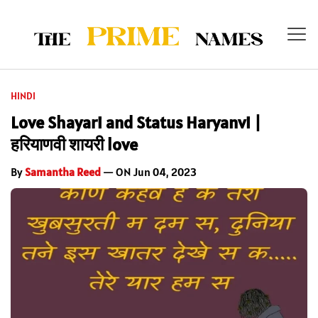
HINDI
Love Shayari and Status Haryanvi |
हरियाणवी शायरी love
By
Samantha Reed
— ON Jun 04, 2023