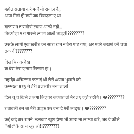
बहोत सताया करे मन्नै यो सवाल कै,
आपा मिलै ही क्यों जब बिछड़ना ए था।
बाजार म त समोसे ल्याण आळी नही…
बिटयोड़ा म त गोस्से ल्याण आळी चाइए!!????????
उसकै लागी एक खरौच का सारा घाम न बेरा पाट गया, अर म्हारे जखमां की चर्चा
तक नी????????
दिल चिर क देख
क बेरा तेरा ए नाम लिखरा हो।
महादेव #चिल्लम जलाई थी तेरी #याद भुलाने को
कम्भख्त #धुंए ने तेरी #तस्वीर बना डाली
दिल तू च किसे त लगा लिए पर जज्बात तो मेर त ए जुड़े रहवैगे। ❤️????????
र बावली बन जा मेरी वाइफ अर बना दे मेरी लाइफ। ❤️????????
कई कई बार थमनै ‘उसका’ खुश होणा भी आछा ना लाग्या करै, जब वे कीसे
“और”कै साथ खुश हो!!????????