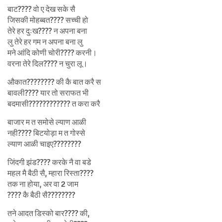
बाट???? वो ए देख सके सै
जिसकी मोहब्बत???? सच्ची हो
तेरे हर दुःख???? न अपना बना
लु तेरे हर गम न अपना बना लु
मने आंदि कोणी चोरी???? करनी।
वरना तेरे दिल???? न चुरा लू।
औकात???????? की कै बात करै स
बावली???? यार तो सराफत भी
बदमासी???????????? त करा करै
बाजार म त समोसे ल्याण आळी
नही???? बिटयोड़ा म त गोस्से
ल्याण आळी चाइए????????
जिंदगी झंड???? करके नै वा बडे
महल मै बैठी सै, म्हारा रिस्ता????
तक ना होया, अर वा 2 जाम
???? कै बैठी सै????????
तने आदत डिस्को बार???? की,