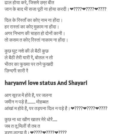
ढाल होया करे, जिसमे उम्र बीत
जान के बाद भी सजा पूरी ना होया करदी।❤????❤????❤????
दिल के रिस्ताँ का कोए नाम ना होंदा।
हर रास्तां का कोए मुकाम ना होंदा।
अगर निभाण की चाहत हो दोनों कानी।
तो कसम त कोए रिस्तां नाकाम ना होंदा।
कुछ घुट नशे की ले बैठी कुछ
ले बैठी तेरी यारी रै, बोतल न तो
भीतर का फुख्या पर तने फुखदी
ज़िन्दगी सारी रै
haryanvi love status And Shayari
आग सूरज में होवे है, पर जलना
जमीन न पड़े है……… मोहब्बत
आंखां म होवे है, पर तड़पना दिल न पड़े है।❤????❤????❤????
कुछ ना था खोंण खातर मेरे धोरै…..
जब त तू मिलीं सै तब त
डरण लाग्या मै।❤????❤????❤????