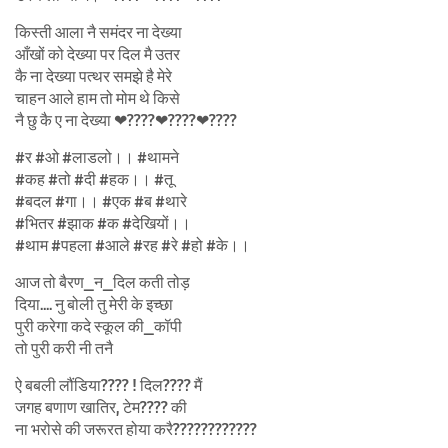
किस्ती आला नै समंदर ना देख्या
आँखों को देख्या पर दिल मै उतर
कै ना देख्या पत्थर समझे है मेरे
चाहन आले हाम तो मोम थे किसे
नै छु कै ए ना देख्या ❤????❤????❤????
#र #ओ #लाडलो।। #थामने
#कह #तो #दी #हक।। #तू
#बदल #गा।। #एक #ब #थारे
#भितर #झाक #क #देखियों।।
#थाम #पहला #आले #रह #रे #हो #के।।
आज तो बैरण_न_दिल कती तोड़
दिया…. नु बोली तु मेरी के इच्छा
पुरी करेगा कदे स्कूल की_कॉपी
तो पुरी करी नी तनै
ऐ बबली लौंडिया???? ! दिल???? मैं
जगह बणाण खातिर, टेम???? की
ना भरोसे की जरूरत होया करै????????????