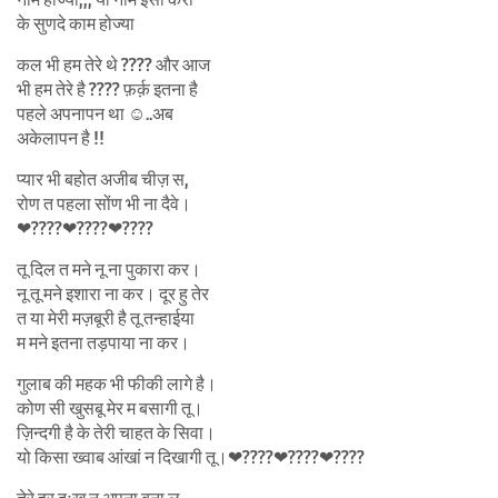
के सुणदे काम होज्या
कल भी हम तेरे थे ???? और आज
भी हम तेरे है ???? फ़र्क़ इतना है
पहले अपनापन था ☺..अब
अकेलापन है !!
प्यार भी बहोत अजीब चीज़ स,
रोण त पहला सोंण भी ना दैवे।
❤????❤????❤????
तू दिल त मने नू ना पुकारा कर।
नू तू मने इशारा ना कर। दूर हु तेर
त या मेरी मज़बूरी है तू तन्हाईया
म मने इतना तड़पाया ना कर।
गुलाब की महक भी फीकी लागे है।
कोण सी खुसबू मेर म बसागी तू।
ज़िन्दगी है के तेरी चाहत के सिवा।
यो किसा ख्वाब आंखां न दिखागी तू।❤????❤????❤????