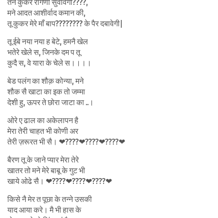
तने कुकर रागणी सुवावेगी????,
मने आदत आशीर्वाद कमान की,
तू कुकर मेरे माँ बाप???????? के पैर दबावेगी|
तू ईबे नया नया ह बेटे, हमनै खेल
भतेरे खेले स, जिनके दम प तू
कुदै स, वे यारा के चेले स।।।।
बेड पलंग का शौक़ कोन्या, मने
शौक सै खाटा का इक तो जम्मा
देशी हु, ऊपर ते छोरा जाटा का ..।
ओरे ए ढाल का अकेलापन है
मेरा तेरी चाहत भी कोणी अर
तेरी ज़रूरत भी सै। ❤????❤????❤????❤
बैरण तू के जाने प्यार मेरा तेरे
खातर तो मने मेरे बाबू के गुट भी
खाये ओढे सै। ❤????❤????❤????❤
किसे नै मेर त पूछा के तन्ने उसकी
याद आया करे। मै भी हास के