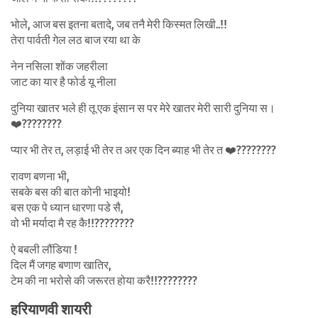
भोले, आज बस इतना बतादे, जब तनै मेरी किस्मत लिखी..!!
तेरा पार्वती गेल लठ बाज रया था के
नेन नसिला शोंक जहरीला
जाट का यार है फोर्ड यू नीला
दुनिया खातर भले ही तू एक इंसान स पर मेरे खातर मेरी सारी दुनिया स।
❤️????????
प्यार भी तेर त, लड़ाई भी तेर त अर एक दिन ब्याह भी तेर त ❤️????????
रावण बणना भी,
सबके बस की बात कोनी भाइयो!
बस एक पे ध्यान धारणा पडे सै,
वो भी मर्यादा मै रह कै!!????????
ऐ बबली लौंडिया !
दिल मैं जगह बणाण खातिर,
टेम की ना भरोसे की जरूरत होया करै!!????????
हरियाणवी शायरी