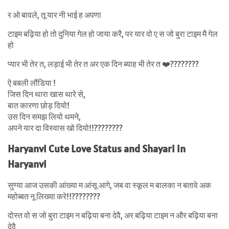
र ओ बावले, तू यार नी भाई ह अपणा
टाइम बढ़िया हो तो दुनिया गेल हो जाया करै, पर यार वो ए स जो बुरा टाइम मै गेल
हो
प्यार भी तेर त, लड़ाई भी तेर त अर एक दिन ब्याह भी तेर त ❤️????????
ऐ बबली लौंडिया !
जिस दिन थारा खास थारे से,
बात कारणा छोड़ दियो!
उस दिन समझ लियो थमने,
अपने यार दा विस्वास खो दियो!!????????
Haryanvi Cute Love Status and Shayari in
Haryanvi
सुण्या आज उसकी आंख्या म आंसू आगे, जब वा स्कूल म बालका न बतावे अक
महोब्बत नू लिख्या करे!!????????
दोस्त वो स जो बुरा टाइम न बढ़िया बना देवै, अर बढ़िया टाइम न और बढ़िया बना
देवै