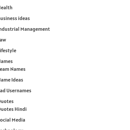
ealth
usiness ideas
ndustrial Management
Law
ifestyle
Names
Team Names
ame Ideas
ad Usernames
Quotes
uotes Hindi
ocial Media