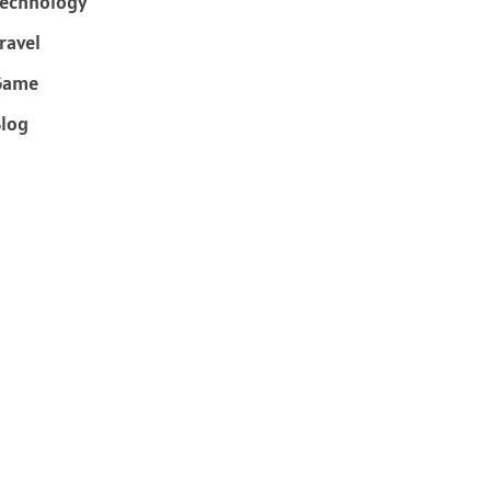
echnology
ravel
Game
log