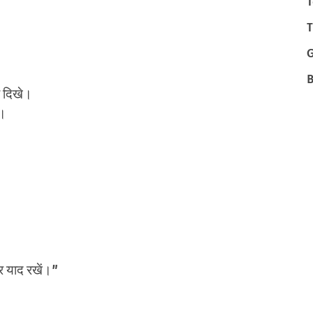
T
T
B
सा दिखे।
ं।
र याद रखें।”