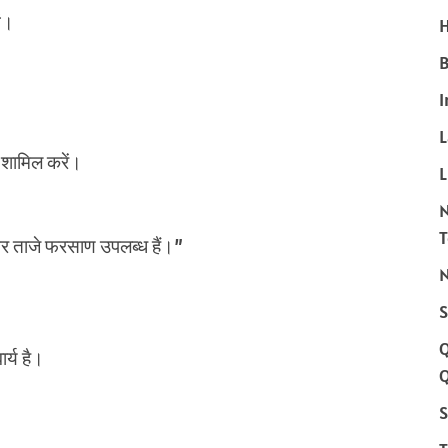
ें।
H
B
I
 शामिल करें।
L
र ताजे फरसाण उपलब्ध हैं।”
N
S
र्य है।
Q
S