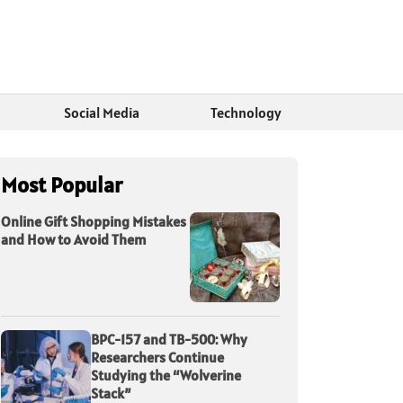
Social Media
Technology
Most Popular
Online Gift Shopping Mistakes
and How to Avoid Them
BPC-157 and TB-500: Why
Researchers Continue
Studying the “Wolverine
Stack”