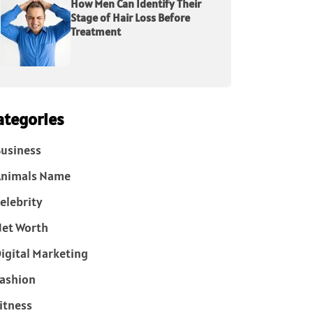
How Men Can Identify Their
Stage of Hair Loss Before
Treatment
ategories
usiness
Animals Name
elebrity
et Worth
igital Marketing
ashion
itness