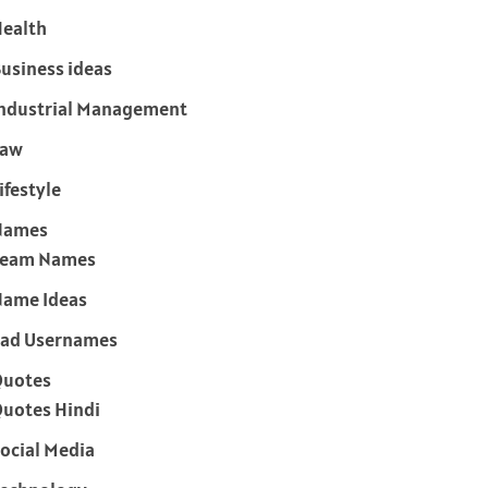
ealth
usiness ideas
ndustrial Management
Law
ifestyle
Names
Team Names
ame Ideas
ad Usernames
Quotes
uotes Hindi
ocial Media