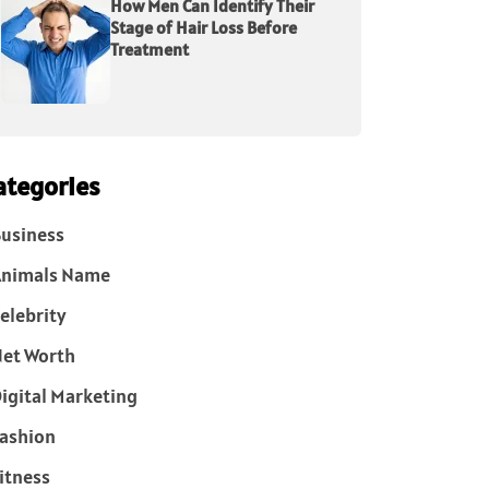
How Men Can Identify Their
Stage of Hair Loss Before
Treatment
ategories
usiness
Animals Name
elebrity
et Worth
igital Marketing
ashion
itness