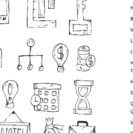
H
B
I
L
N
S
Q
S