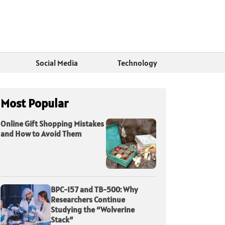
Social Media
Technology
Most Popular
Online Gift Shopping Mistakes
and How to Avoid Them
BPC-157 and TB-500: Why
Researchers Continue
Studying the “Wolverine
Stack”