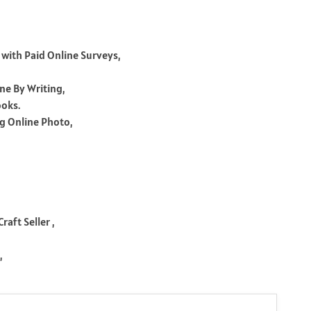
,
e with Paid Online Surveys,
ne By Writing,
ooks.
ng Online Photo,
raft Seller ,
,