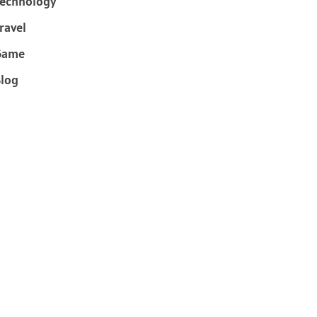
echnology
ravel
Game
log