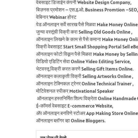
वेबसाइट डिजाईन कंपनी Website Design Company,
बिज़नस प्रमोशन – एस.इ.ओ. Business Promtion –SEO
वेबिनार Webinar होस्ट
पेड ऑनलाइन सर्वे सारख पैसे मिळवा Make Money Onlin
जुन्या वस्तूंची विक्री करा Selling Old Goods Online ,
ऑनलाइन लिखने के काम से पैसे कमाना Make Money Onli
विक्री वेबसाइट Start Small Shopping Portal
Sell eB
ऑनलाइन फोटो विकून पैसे मिळवा Make Money by Selli
विडियो एडिटिंग सेवा Online Video Editing Service,
भेटवस्तू विक्री करत करणे Selling Gift Items Online.
ऑनलाइन कलाकृती विक्री Selling Artworks Online ,
ऑनलाइन टेक्निकल ट्रेनर Online Technical Trainer ,
मोटिवेशनल स्पीकर Motivational Speaker
ऑनलाइन हस्तनिर्मित शिल्प विक्रेता Online Handmade C
ई-कॉमर्स वेबसाइट E-commerce Website,
अ‍ॅप ऑनलाइन बनविणे स्टोअर App Making Store Online
ऑनलाइन ब्लॉगर व्हा Online Bloggers.