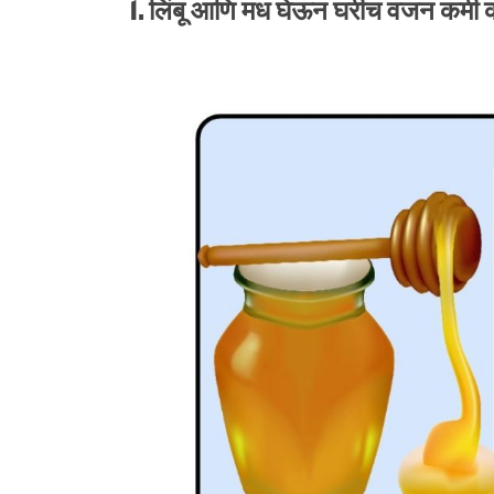
1. लिंबू आणि मध घेऊन घरीच वजन कमी 