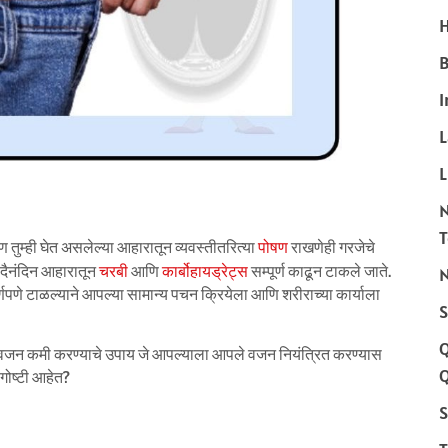
H
B
I
L
 तुम्ही घेत असलेल्या आहारातून व्यवस्तीतरित्या
पोषण
राखणेही गरजेचे
ा दैनंदिन आहारातून
चरबी
आणि
कार्बोहायड्रेट्स
सम्पूर्ण काढून टाकले जाते.
N
पूर्णपणे टाळल्याने आपल्या सामान्य पचन क्रियेला आणि शरीराच्या कार्याला
S
वजन कमी करण्याचे उपाय जे आपल्याला आपले वजन नियंत्रित करण्यास
Q
गोष्टी आहेत?
S