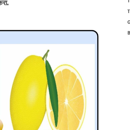
T
करा.
T
B