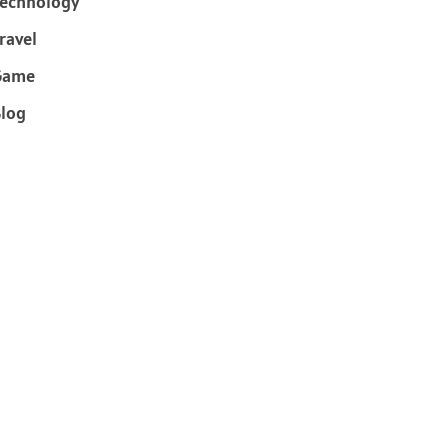
echnology
ravel
Game
log