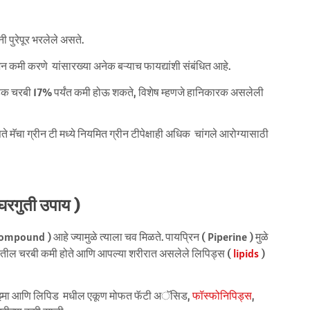
ी पुरेपूर भरलेले असते.
 कमी करणे यांसारख्या अनेक बऱ्याच फायद्यांशी संबंधित आहे.
 निवडक चरबी 17% पर्यंत कमी होऊ शकते, विशेष म्हणजे हानिकारक असलेली
 मॅचा ग्रीन टी मध्ये नियमित ग्रीन टीपेक्षाही अधिक चांगले आरोग्यासाठी
 घरगुती उपाय )
compound ) आहे ज्यामुळे त्याला चव मिळते. पायप्रिन ( Piperine ) मुळे
रातील चरबी कमी होते आणि आपल्या शरीरात असलेले लिपिड्स (
lipids
)
्लाझ्मा आणि लिपिड मधील एकूण मोफत फॅटी अॅसिड,
फॉस्फोनिपिड्स
,