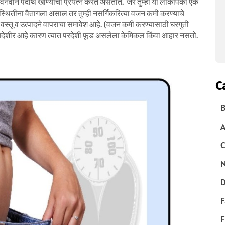
 नवनवीन पदार्थ खाण्याचा प्रयत्न करत असतात. जर तुम्ही या लोकांपैकी एक
स्थितींना वैतागला असाल तर तुम्ही नसर्गिकरित्या वजन कमी करण्याचे
ती वस्तू व उत्पादने वापराचा समावेश आहे. (वजन कमी करण्यासाठी घरगुती
ायदेशीर आहे कारण त्यात परदेशी फूड असलेला केमिकल किंवा आहार नसतो.
C
B
C
N
D
F
F