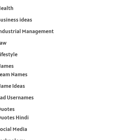
ealth
usiness ideas
ndustrial Management
Law
ifestyle
Names
Team Names
ame Ideas
ad Usernames
Quotes
uotes Hindi
ocial Media