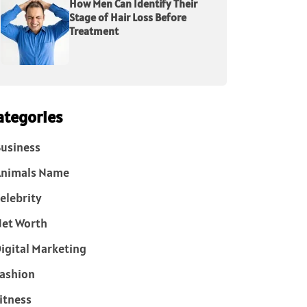
How Men Can Identify Their
Stage of Hair Loss Before
Treatment
ategories
usiness
Animals Name
elebrity
et Worth
igital Marketing
ashion
itness