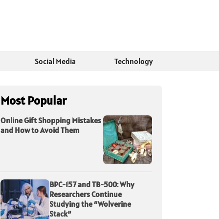
Social Media
Technology
Most Popular
Online Gift Shopping Mistakes
and How to Avoid Them
BPC-157 and TB-500: Why
Researchers Continue
Studying the “Wolverine
Stack”