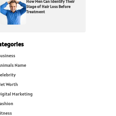
How Men Can Identify Their
Stage of Hair Loss Before
Treatment
ategories
usiness
Animals Name
elebrity
et Worth
igital Marketing
ashion
itness