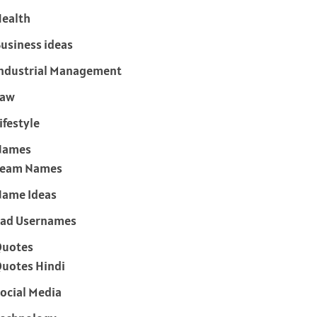
ealth
usiness ideas
ndustrial Management
Law
ifestyle
Names
Team Names
ame Ideas
ad Usernames
Quotes
uotes Hindi
ocial Media