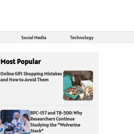
Social Media
Technology
Most Popular
Online Gift Shopping Mistakes
and How to Avoid Them
BPC-157 and TB-500: Why
Researchers Continue
Studying the “Wolverine
Stack”